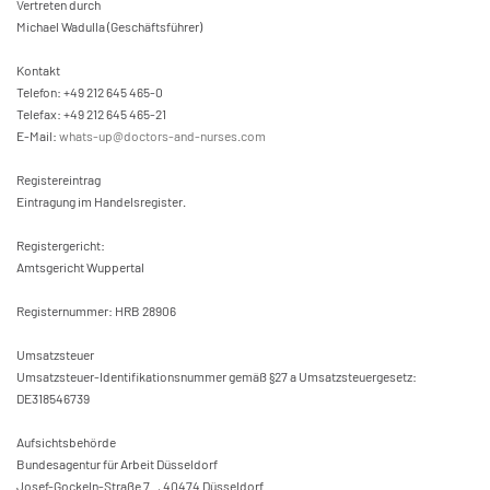
Vertreten durch
Michael Wadulla (Geschäftsführer)
Kontakt
Telefon: +49 212 645 465-0
Telefax: +49 212 645 465-21
E-Mail:
whats-up@doctors-and-nurses.com
Registereintrag
Eintragung im Handelsregister.
Registergericht:
Amtsgericht Wuppertal
Registernummer: HRB 28906
Umsatzsteuer
Umsatzsteuer-Identifikationsnummer gemäß §27 a Umsatzsteuergesetz:
DE318546739
Aufsichtsbehörde
Bundesagentur für Arbeit Düsseldorf
Josef-Gockeln-Straße 7 , 40474 Düsseldorf