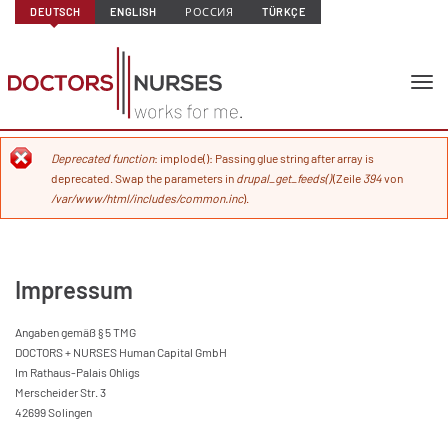
Direkt zum Inhalt
DEUTSCH
ENGLISH
РОССИЯ
TÜRKÇE
tog
nav
Fehlermeldung
Deprecated function
: implode(): Passing glue string after array is
deprecated. Swap the parameters in
drupal_get_feeds()
(Zeile
394
von
/var/www/html/includes/common.inc
).
Impressum
Angaben gemäß § 5 TMG
DOCTORS + NURSES Human Capital GmbH
Im Rathaus-Palais Ohligs
Merscheider Str. 3
42699 Solingen