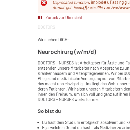
Fehlermeldun
Deprecated function
: implode(): Passing gl
drupal_get_feeds()
(Zeile
394
von
/var/www/
Zurück zur Übersicht
DOCTORS
Wir suchen DICH:
Neurochirurg (w/m/d)
DOCTORS + NURSES ist Arbeitgeber für Ärzte und Fa
entsenden unsere Mitarbeiter nach Absprache zu un
Krankenhäusern und Altenpflegeheimen. Wir bei DOC
Pflege und medizinische Versorgung nur von Mitarbei
das macht uns einzigartig. Uns liegt das Wohl unser
deren Patienten. Wir halten unseren Mitarbeitern den
ihnen den Freiraum, um sich voll und ganz auf ihre
DOCTORS + NURSES works for me.
So bist du
Du hast dein Studium erfolgreich absolviert und k
Egal welchen Grund du hast – als Mediziner zu arbei