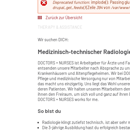
Fehlermeldun
Deprecated function
: implode(): Passing gl
drupal_get_feeds()
(Zeile
394
von
/var/www/
Zurück zur Übersicht
THERAPY & ASSISTANCE
Wir suchen DICH:
Medizinisch-technischer Radiologi
DOCTORS + NURSES ist Arbeitgeber für Ärzte und Fa
entsenden unsere Mitarbeiter nach Absprache zu un
Krankenhäusern und Altenpflegeheimen. Wir bei DOC
Pflege und medizinische Versorgung nur von Mitarbei
das macht uns einzigartig. Uns liegt das Wohl unser
deren Patienten. Wir halten unseren Mitarbeitern den
ihnen den Freiraum, um sich voll und ganz auf ihre
DOCTORS + NURSES works for me.
So bist du
Radiologie klingt zutiefst technisch, ist aber sehr
Die 3-jährige Ausbildung hast du erfolgreich best