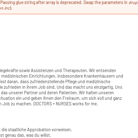
eldung
 Passing glue string after array is deprecated. Swap the parameters in
drupa
n.inc
).
legekräfte sowie Assistenzen und Therapeuten. Wir entsenden
 – medizinischen Einrichtungen, insbesondere Krankenhäusern und
st daran, dass zufriedenstellende Pflege und medizinische
ie zufrieden in ihrem Job sind. Und das macht uns einzigartig. Uns
 das unserer Partner und deren Patienten. Wir halten unseren
ssituation ein und geben ihnen den Freiraum, um sich voll und ganz
hen Job zu machen. DOCTORS + NURSES works for me.
t die staatliche Approbation vorweisen.
ist genau das, was du willst.