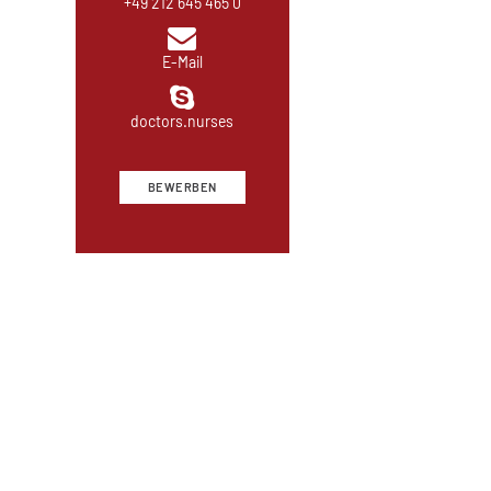
+49 212 645 465 0
E-Mail
doctors.nurses
BEWERBEN