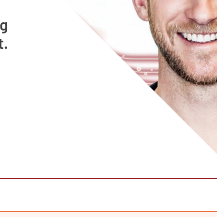
eg
t.