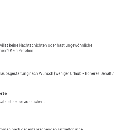
 willst keine Nachtschichten oder hast ungewöhnliche
rien”? Kein Problem!
rlaubsgestaltung nach Wunsch (weniger Urlaub – höheres Gehalt /
orte
satzort selber aussuchen.
nkommen nach der entsprechenden Entgeltgruppe.