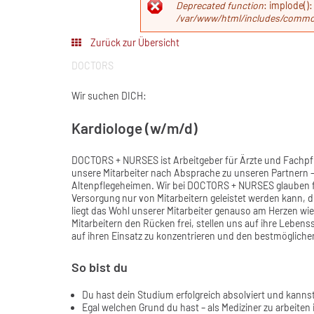
Fehlerm
Deprecated function
: implode():
/var/www/html/includes/commo
Zurück zur Übersicht
DOCTORS
Wir suchen DICH:
Kardiologe (w/m/d)
DOCTORS + NURSES ist Arbeitgeber für Ärzte und Fachpf
unsere Mitarbeiter nach Absprache zu unseren Partnern
Altenpflegeheimen. Wir bei DOCTORS + NURSES glauben fe
Versorgung nur von Mitarbeitern geleistet werden kann, d
liegt das Wohl unserer Mitarbeiter genauso am Herzen wie
Mitarbeitern den Rücken frei, stellen uns auf ihre Leben
auf ihren Einsatz zu konzentrieren und den bestmöglic
So bist du
Du hast dein Studium erfolgreich absolviert und kanns
Egal welchen Grund du hast – als Mediziner zu arbeiten 