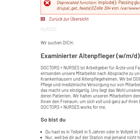
Fehlermeldun
Deprecated function
: implode(): Passing gl
drupal_get_feeds()
(Zeile
394
von
/var/www/
Zurück zur Übersicht
NURSES
Wir suchen DICH:
Examinierter Altenpfleger (w/m/d)
DOCTORS + NURSES ist Arbeitgeber für Ärzte und Fa
entsenden unsere Mitarbeiter nach Absprache zu un
Krankenhäusern und Altenpflegeheimen. Wir bei DOC
Pflege und medizinische Versorgung nur von Mitarbei
das macht uns einzigartig. Uns liegt das Wohl unser
deren Patienten. Wir halten unseren Mitarbeitern den
ihnen den Freiraum, um sich voll und ganz auf ihre
DOCTORS + NURSES works for me.
So bist du
Du hast es in Teilzeit in 5 Jahren oder in Vollzeit
Nur, weil bei dir auf der Station mal jemand nicht h