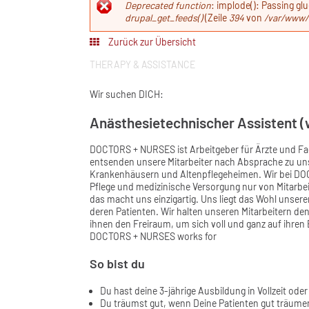
Fehlermeldun
Deprecated function
: implode(): Passing gl
drupal_get_feeds()
(Zeile
394
von
/var/www/
Zurück zur Übersicht
THERAPY & ASSISTANCE
Wir suchen DICH:
Anästhesietechnischer Assistent 
DOCTORS + NURSES ist Arbeitgeber für Ärzte und Fa
entsenden unsere Mitarbeiter nach Absprache zu un
Krankenhäusern und Altenpflegeheimen. Wir bei DOC
Pflege und medizinische Versorgung nur von Mitarbei
das macht uns einzigartig. Uns liegt das Wohl unser
deren Patienten. Wir halten unseren Mitarbeitern den
ihnen den Freiraum, um sich voll und ganz auf ihre
DOCTORS + NURSES works for
So bist du
Du hast deine 3-jährige Ausbildung in Vollzeit oder 
Du träumst gut, wenn Deine Patienten gut träume